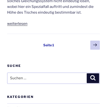
solches Gleichungssystem nicht eindeutig lösen,
wobei hier ein Spezialfall auftritt und zumindest die
Höhe des Tisches eindeutig bestimmbar ist.
„2020-
weiterlesen
05-
11
Arbeitsauftrag
Seitennummerierung
Näch
Seite
1
E2-
Seit
der
OK
Beiträge
–
Lösbarkeit
SUCHE
und
Lösungsmenge
Suchen
Suche
von
nach:
Gleichungssystemen“
KATEGORIEN