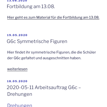
VERÖFFENTLICHT
13.08.2020
AM
Hessen“
Fortbildung am 13.08.
Hier geht es zum Material für die Fortbildung am 13.08.
VERÖFFENTLICHT
19.05.2020
AM
G6c Symmetrische Figuren
Hier findet ihr symmetrische Figuren, die die Schüler
der G6c gefaltet und ausgeschnitten haben.
weiterlesen
VERÖFFENTLICHT
18.05.2020
AM
2020-05-11 Arbeitsauftrag G6c –
Drehungen
Drehungen