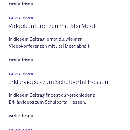
„Schulportal
weiterlesen
Hessen
für
VERÖFFENTLICHT
14.08.2020
AM
Schüler:
Videokonferenzen mit Jitsi Meet
Arbeitsaufträge
ansehen
In diesem Beitrag lernst du, wie man
und
Videokonferenzen mit Jitsi Meet abhält.
Lösungen
hochladen“
„Videokonferenzen
weiterlesen
mit
Jitsi
VERÖFFENTLICHT
14.08.2020
AM
Meet“
Erklärvideos zum Schulportal Hessen
In diesem Beitrag findest du verschiedene
Erklärvideos zum Schulportal Hessen.
„Erklärvideos
weiterlesen
zum
Schulportal