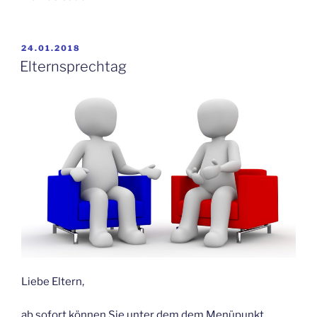
VERÖFFENTLICHT
24.01.2018
AM
Elternsprechtag
Liebe Eltern,
ab sofort können Sie unter dem dem Menüpunkt