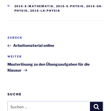
KATEGORIEN
2016-E-MATHEMATIK
,
2016-E-PHYSIK
,
2016-GK-
PHYSIK
,
2016-LK-PHYSIK
Beitragsnavigation
Vorheriger
ZURÜCK
Beitrag
Arbeitsmaterial online
Nächster
WEITER
Beitrag
Musterlösung zu den Übungsaufgaben für die
Klausur
SUCHE
Suchen
Suche
nach: