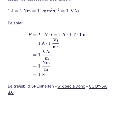
1
J
=
1
Nm
=
1
kg
m
2
s
-2
=
1
VAs
Beispiel:
F
=
I
⋅
B
⋅
l
=
1
A
⋅
1
T
⋅
1
m
=
1
A
⋅
1
V
s
m
2
=
1
V
A
s
m
=
1
N
m
m
=
1
N
Beitragsbild: SI-Einheiten –
wikipedia:Dono
–
CC BY-SA
3.0