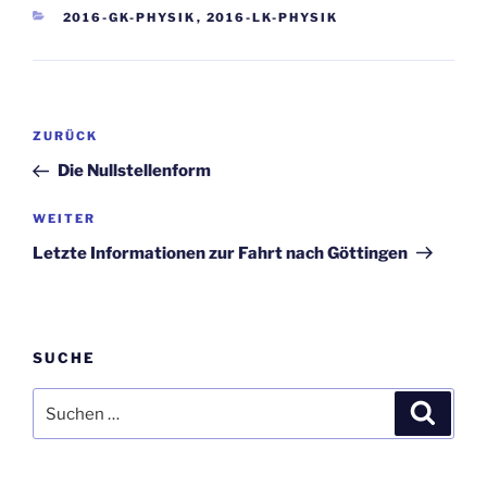
KATEGORIEN
2016-GK-PHYSIK
,
2016-LK-PHYSIK
Beitragsnavigation
Vorheriger
ZURÜCK
Beitrag
Die Nullstellenform
Nächster
WEITER
Beitrag
Letzte Informationen zur Fahrt nach Göttingen
SUCHE
Suchen
Suche
nach: