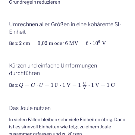
Grundregeln reduzieren
Umrechnen aller Größen in eine kohärente SI-
Einheit
6
MV
=
6
⋅
10
6
V
Bsp:
oder
2
cm
=
0
,
02
m
Kürzen und einfache Umformungen
durchführen
Q
=
C
⋅
U
=
1
F
⋅
1
V
=
1
C
V
⋅
1
V
=
1
C
Bsp:
Das Joule nutzen
In vielen Fällen bleiben sehr viele Einheiten übrig. Dann
ist es sinnvoll Einheiten wie folgt zu einem Joule
zusammenzufassen und zu kürzen.