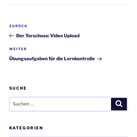
Beitragsnavigation
Vorheriger
ZURÜCK
Beitrag
Der Torschuss: Video Upload
Nächster
WEITER
Beitrag
Übungsaufgaben für die Lernkontrolle
SUCHE
Suchen
Suche
nach:
KATEGORIEN