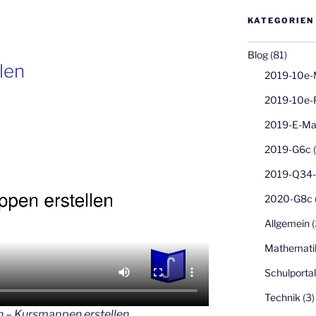
KATEGORIEN
Blog
(81)
len
2019-10e-
2019-10e-
2019-E-Ma
2019-G6c
(
2019-Q34-
2020-G8c
Allgemein
(
Mathemati
Schulporta
Technik
(3)
n – Kursmappen erstellen