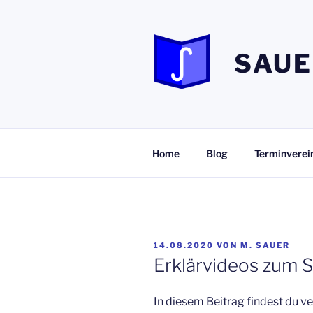
Zum
Inhalt
springen
SAUE
Home
Blog
Terminverei
VERÖFFENTLICHT
14.08.2020
VON
M. SAUER
AM
Erklärvideos zum 
In diesem Beitrag findest du 